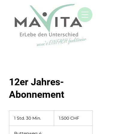
12er Jahres-
Abonnement
1.500
Schweizer
1 Std. 30 Min.
1
1.500 CHF
Franken
S
t
Buttenweg 4