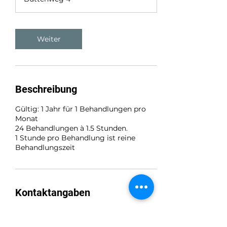
d
3
0
M
Weiter
i
n
.
Beschreibung
Gültig: 1 Jahr für 1 Behandlungen pro
Monat
24 Behandlungen à 1.5 Stunden.
1 Stunde pro Behandlung ist reine
Behandlungszeit
Kontaktangaben
Buttenweg 4, 3283 Kallnach, Schweiz